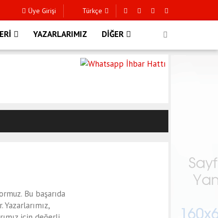
Üye Girişi
Türkçe
ERİ
YAZARLARIMIZ
DİĞER
formuz. Bu başarıda
. Yazarlarımız,
ımız için değerli