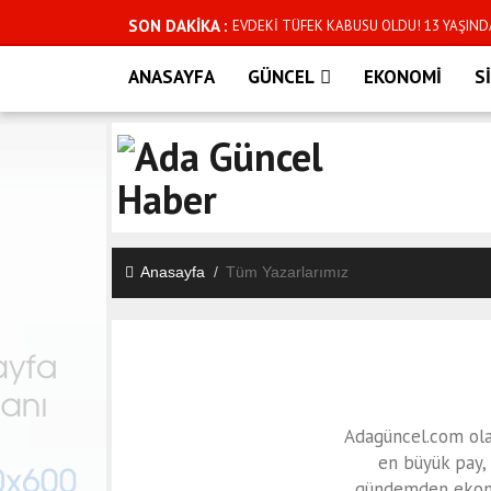
SON DAKİKA :
EVDEKİ TÜFEK KABUSU OLDU! 13 YAŞIND
Mısırlı Yıldız Muhammed Salah Trabzon’da
ANASAYFA
GÜNCEL
EKONOMİ
S
Karşılama
Söke’nin sevilen isminden acı haber: Eşi 
karşılaştı
YENİ Partili Karahan’dan ilk açıklama: Ku
oldu
Anasayfa
Tüm Yazarlarımız
CHP Didim Kadın Kolları Başkanı belli oldu
CHP'Lİ HASAN SARGIN'DAN KUŞADASI BEL
ÇALIŞANLARI İSTİFAYA ZORLANIYOR"
Aydın siyasetinde dikkat çeken gelişme: O i
Adagüncel.com olar
Gülistan Doku soruşturmasında şok gelişme:
en büyük pay, 
gündemden ekonom