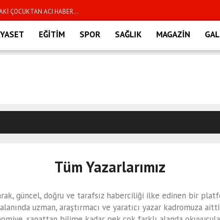
AKİ ÇOCUKTAN ACI HABER...
: Havalimanında Tarihi
İYASET
EĞİTİM
SPOR
SAĞLIK
MAGAZİN
GAL
balkonda şok manzarayla
rucu Yönetim Kurulu Üyesi
.
EDİYESİ'NE: "BELEDİYE
Tüm Yazarlarımız
sim YENİ Parti'ye katıldı
ak, güncel, doğru ve tarafsız haberciliği ilke edinen bir plat
 İki dalgıç tutuklandı
alanında uzman, araştırmacı ve yaratıcı yazar kadromuza aittir
iye, sanattan bilime kadar pek çok farklı alanda okuyucular