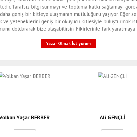
"OSMANLI TOPÇU KALELERİ
tedir. Tarafsız bilgi sunmayı ve topluma katkı sağlamayı göre
daha geniş bir kitleye ulaşmanın mutluluğunu yaşıyor. Eğer s
k ve yeteneklerini geniş bir okuyucu kitlesiyle buluşturmak is
ı Alanına Destek Sözü
unu doldurarak bize ulaşabilirsin. Fikirlerinle fark yaratmaya
Yazar Olmak İstiyorum
Volkan Yaşar BERBER
Ali GENÇLİ
Detay
Detay