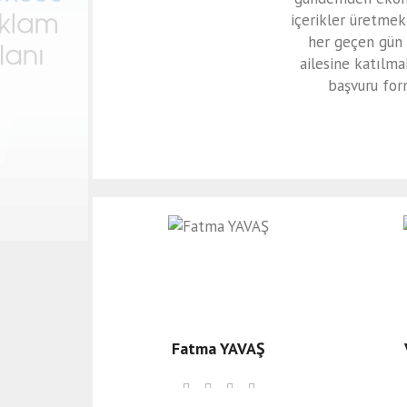
MAHMUT ÖKÇESİZ’den UNESCO TEPKİSİ: 
içerikler üretmek
NASIL CENEWİZ KALESİ SAYILIR?"
her geçen gün 
ailesine katılma
Anıl Metin Oto'dan Kadıkalesi (Anaia) Kaz
başvuru form
Fatma YAVAŞ