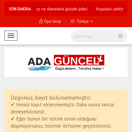
kilden ilk açıklama: Kızı ve damadına gözaltı şoku!
Kuşadası sahilinde ser
SON DAKİKA :
Üye Girişi
Türkçe
M
o
b
i
l
M
e
n
ü
Üzgünüz, kayıt bulunamamıştır.
✔ Henüz kayıt eklenmemiştir. Daha sonra tekrar
deneyebilrisiniz.
✔ Eğer bunun bir teknik sorun olduğunu
düşünüyorsanız, bizimle iletişime geçebilirsiniz.