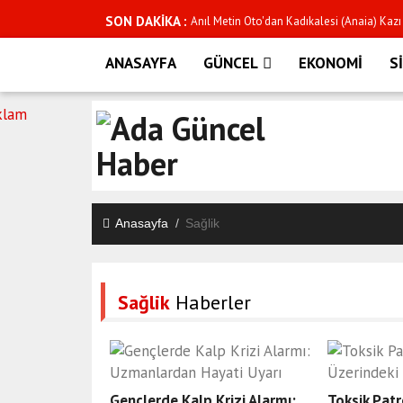
SON DAKİKA :
Anıl Metin Oto'dan Kadıkalesi (Anaia) Kaz
10 Yıllık Firar Sona Erdi: 15 Temmuz'un Kri
ANASAYFA
GÜNCEL
EKONOMİ
S
İfadesi Ortaya Çıktı!
Aydın’da patlama!
AVCILAR BELEDİYESİ'NE "İHALEYE FESAT"
GÖZALTI
İZMİR BÜYÜKŞEHİR BELEDİYESİ YOLSUZ
Anasayfa
Sağlik
DALGA: MİLLETVEKİLİNİN AĞABEYİ GÖZA
Didim’de göçmen kaçakçılarına büyük darb
Sağlik
Haberler
2026 LGS Tercih Sonuçları Açıklandı: İşte
Kritik Nakil Takvimi
KUTO’da Seçim Güvenliği Tartışması: Seçi
Gençlerde Kalp Krizi Alarmı:
Toksik Patr