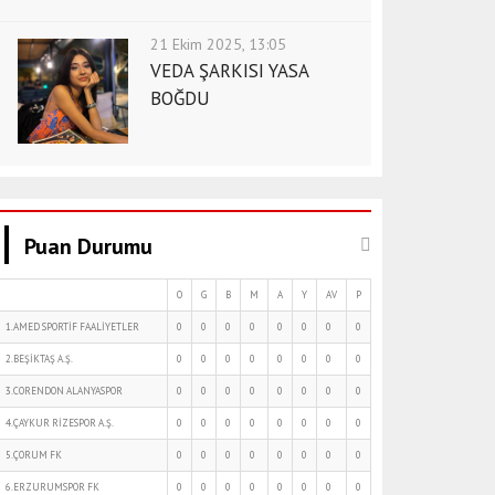
21 Ekim 2025, 13:05
VEDA ŞARKISI YASA
BOĞDU
Puan Durumu
O
G
B
M
A
Y
AV
P
1.AMED SPORTİF FAALİYETLER
0
0
0
0
0
0
0
0
2.BEŞİKTAŞ A.Ş.
0
0
0
0
0
0
0
0
3.CORENDON ALANYASPOR
0
0
0
0
0
0
0
0
4.ÇAYKUR RİZESPOR A.Ş.
0
0
0
0
0
0
0
0
5.ÇORUM FK
0
0
0
0
0
0
0
0
6.ERZURUMSPOR FK
0
0
0
0
0
0
0
0