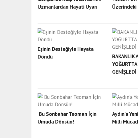
Aydın'da 25 yılla aranan firari yakalandı
Uzmanlardan Hayati Uyarı
Üzerindeki 
AYDIN'DA EV İŞGALİ KAVGASI: ANNE VE İ
ŞÜPHELİ TUTUKLANDI
Eşinin Desteğiyle Hayata
BAKANLIK A
Döndü
YOĞURTTA 
GENİŞLEDİ
Bu Sonbahar Teoman İçin
Aydın’a Yen
Umuda Dönsün!
Milli Mücad