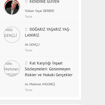
KENDİNE GÜVEN
Volkan Yaşar BERBER
Yazar
DO­ĞA­RIZ. YA­ŞA­RIZ. YAŞ­
LA­NI­RIZ.
Ali GENÇLİ
Yazar
Kat Karşılığı İnşaat
Sözleşmeleri: Görünmeyen
Riskler ve Hukuki Gerçekler
Av. Mehmet AYGÜNEŞ
Yazar