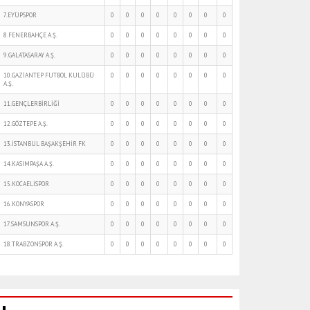
7.EYÜPSPOR
0
0
0
0
0
0
0
0
8.FENERBAHÇE A.Ş.
0
0
0
0
0
0
0
0
9.GALATASARAY A.Ş.
0
0
0
0
0
0
0
0
10.GAZİANTEP FUTBOL KULÜBÜ
0
0
0
0
0
0
0
0
A.Ş.
11.GENÇLERBİRLİĞİ
0
0
0
0
0
0
0
0
12.GÖZTEPE A.Ş.
0
0
0
0
0
0
0
0
13.İSTANBUL BAŞAKŞEHİR FK
0
0
0
0
0
0
0
0
14.KASIMPAŞA A.Ş.
0
0
0
0
0
0
0
0
15.KOCAELİSPOR
0
0
0
0
0
0
0
0
16.KONYASPOR
0
0
0
0
0
0
0
0
17.SAMSUNSPOR A.Ş.
0
0
0
0
0
0
0
0
18.TRABZONSPOR A.Ş.
0
0
0
0
0
0
0
0