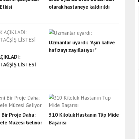
Etkisi
olarak hastaneye kaldırıldı
Kİ ÇOCUĞU BIÇAKLANDI, 2
Uzmanlar uyardı: "Aşırı kahve
hafızayı zayıflatıyor"
ÇIKLADI:
TAĞŞİŞ LİSTESİ
i Bir Proje Daha:
310 Kiloluk Hastanın Tüp Mide
ele Müzesi Geliyor
Başarısı