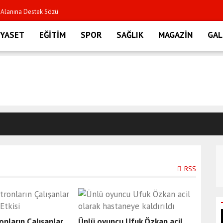
ı Alanına Destek Sözü
tik İsmi Burkay Karatepe'nin
İYASET
EĞİTİM
SPOR
SAĞLIK
MAGAZİN
GAL
 OPERASYONU: 4 İLDE 13
LUK SORUŞTURMASINDA YENİ
LTINDA
e! 6 organizatör tutuklandı
RSS
 Sonuç Sorgulama Ekranı ve
m Belgeleri Toplanıyor Mu?
onların Çalışanlar
Ünlü oyuncu Ufuk Özkan acil